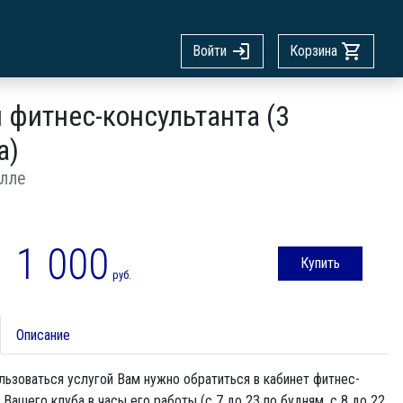
Войти
Корзина
 фитнес-консультанта (3
а)
лле
1 000
Купить
руб.
Описание
ьзоваться услугой Вам нужно обратиться в кабинет фитнес-
 Вашего клуба в часы его работы (с 7 до 23 по будням, с 8 до 22