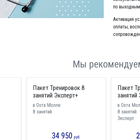
по выходным 
Активация у
оплаты, восп
сопровожден
Мы рекомендуе
Пакет Тренировок 8
Пакет Т
занятий Эксперт+
занятий 
в Охта Молле
в Охта Мо
8 занятий
8 занятий
Эксперт
34 950
2
руб.