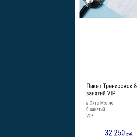
Пакет Тренировок 8
занятий VIP
в Охта Молле
8 занятий
VIP
32 250
руб.