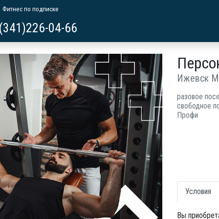
Фитнес по подписке
(341)226-04-66
Персо
Ижевск М
разовое пос
свободное п
Профи
Условия
Вы приобрет