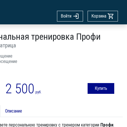
Войти
Корзина
нальная тренировка Профи
атрица
ещение
осещение
2 500
Купить
руб.
Описание
аете персональную тренировку с тренером категории
Профи
.