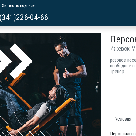
Фитнес по подписке
(341)226-04-66
Персо
Ижевск М
разовое пос
свободное п
Тренер
Условия
Персональная