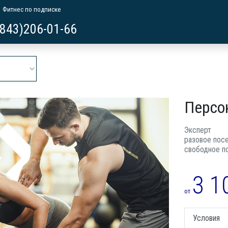
Фитнес по подписке
843)206-01-66
Персо
Эксперт
разовое пос
свободное п
3 1
от
Условия