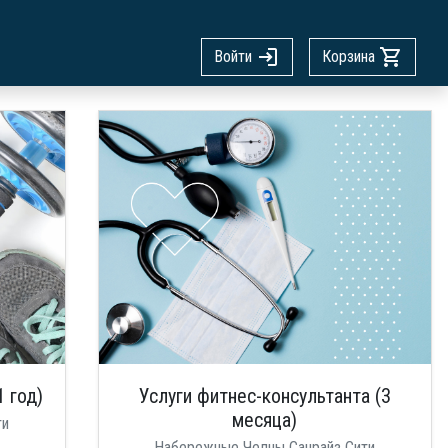
Войти
Корзина
1 год)
Услуги фитнес-консультанта (3
месяца)
ти
Набережные Челны Санрайз Сити