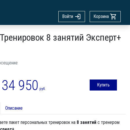
Войти
Корзина
Тренировок 8 занятий Эксперт+
осещение
34 950
Купить
руб.
Описание
аете пакет персональных тренировок на
8 занятий
с тренером
сперт+
.