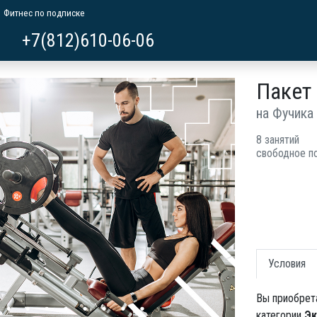
Фитнес по подписке
+7(812)610-06-06
Пакет 
на Фучика
8 занятий
свободное п
Условия
Вы приобрет
категории
Эк