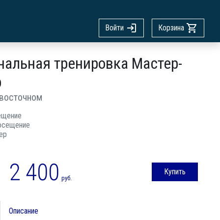
Войти
Корзина
нальная тренировка Мастер-
р
восточном
ещение
осещение
ер
2 400
Купить
руб.
Описание