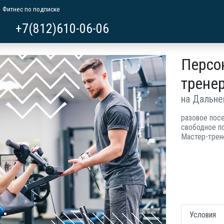
Фитнес по подписке
+7(812)610-06-06
Персо
трене
на Дальне
разовое пос
свободное п
Мастер-трен
Условия