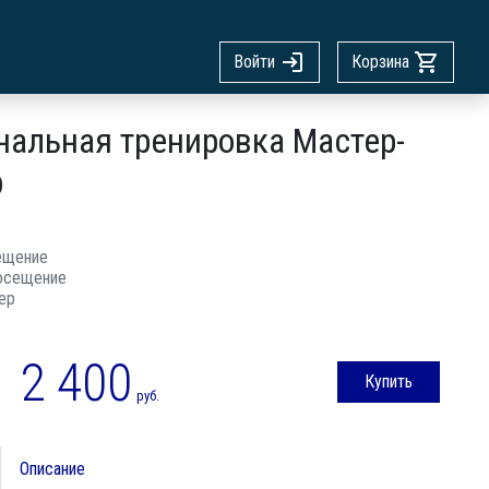
Войти
Корзина
нальная тренировка Мастер-
р
ещение
осещение
ер
2 400
Купить
руб.
Описание