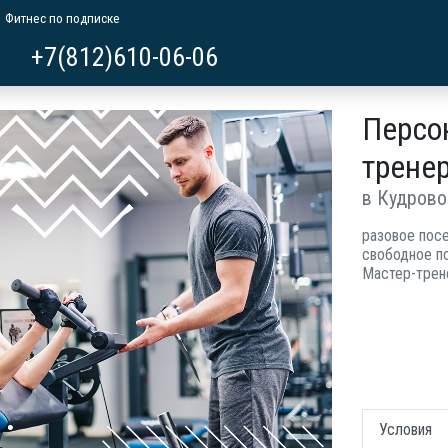
Фитнес по подписке
+7(812)610-06-06
Персо
трене
в Кудрово
разовое пос
свободное п
Мастер-трен
Условия