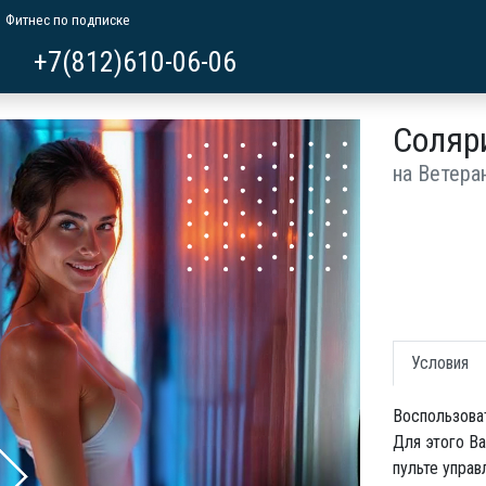
Фитнес по подписке
+7(812)610-06-06
Соляр
на Ветера
Условия
Воспользоват
Для этого В
пульте управ