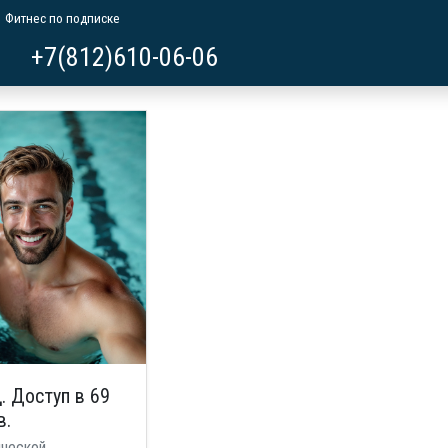
Фитнес по подписке
+7(812)610-06-06
. Доступ в 69
в.
ической