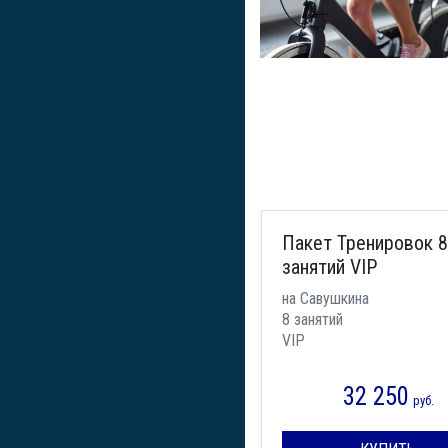
Пакет Тренировок 8
занятий VIP
на Савушкина
8 занятий
VIP
32 250
руб.