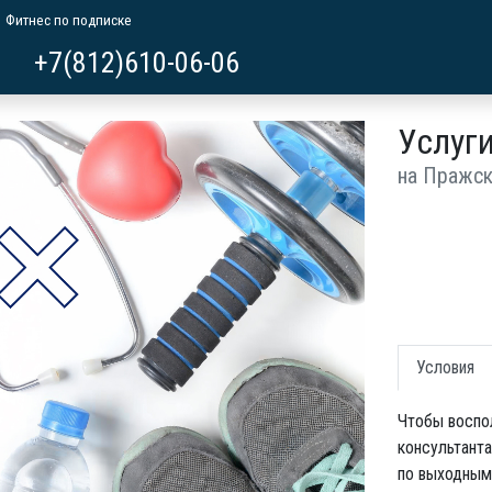
Фитнес по подписке
+7(812)610-06-06
Услуги
на Пражс
Условия
Чтобы воспол
консультанта
по выходным 