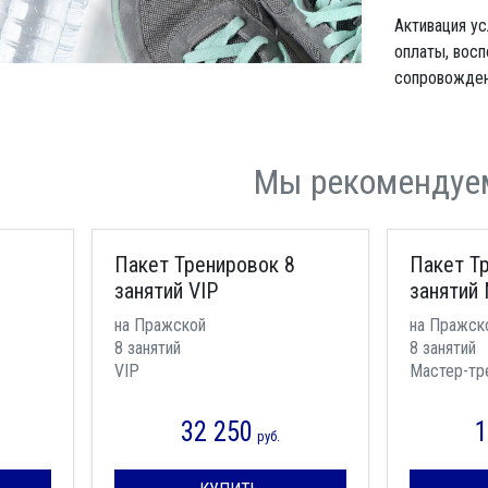
Активация у
оплаты, восп
сопровождени
Мы рекомендуе
Пакет Тренировок 8
Пакет Т
занятий VIP
занятий
на Пражской
на Пражск
8 занятий
8 занятий
VIP
Мастер-тр
32 250
1
руб.