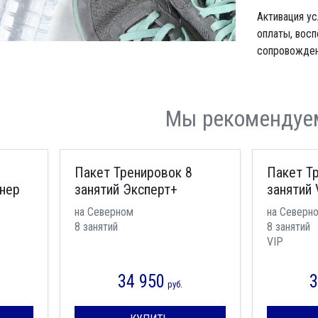
Активация у
оплаты, восп
сопровождени
Мы рекомендуе
Пакет Тренировок 8
Пакет Т
енер
занятий Эксперт+
занятий 
на Северном
на Северн
8 занятий
8 занятий
VIP
34 950
3
руб.