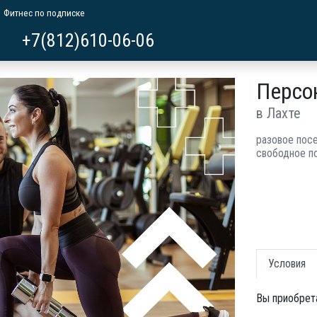
Фитнес по подписке
+7(812)610-06-06
Персо
в Лахте
разовое пос
свободное п
Условия
Вы приобрет