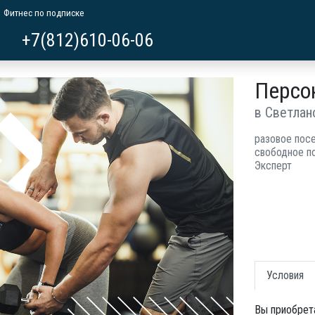
Фитнес по подписке
+7(812)610-06-06
Персо
в Светлан
разовое пос
свободное п
Эксперт
Условия
Вы приобрет