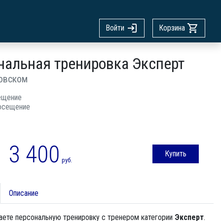
Войти
Корзина
нальная тренировка Эксперт
овском
ещение
осещение
3 400
Купить
руб.
Описание
аете персональную тренировку с тренером категории
Эксперт
.