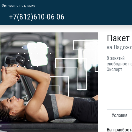
Фитнес по подписке
+7(812)610-06-06
Пакет 
на Ладож
8 занятий
свободное п
Эксперт
Условия
Вы приобрет