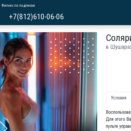
Фитнес по подписке
+7(812)610-06-06
Соляр
в Шушара
Условия
Воспользоват
Для этого В
пульте управ