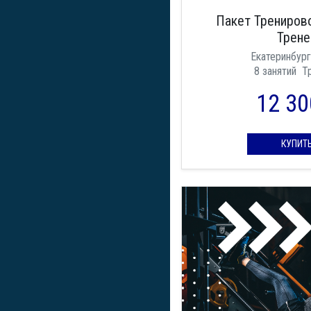
Пакет Тренирово
Трене
Екатеринбург
8 занятий
Т
12 30
КУПИТ