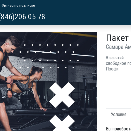
Фитнес по подписке
(846)206-05-78
Пакет
Самара А
8 занятий
свободное п
Профи
Условия
Вы приобрет