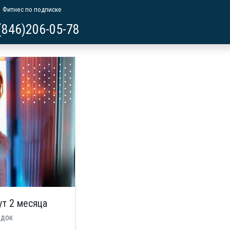
Фитнес по подписке
(846)206-05-78
ут 2 месяца
удок